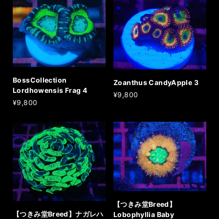
BossCollection
Zoanthus CandyApple 3
Lordhowensis Frag 4
¥9,800
¥9,800
【つきみ堂Breed】
【つきみ堂Breed】ナガレハ
Lobophyllia Baby