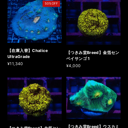
50%OFF
【在庫入替】Chalice
【つきみ堂Breed】金箔セン
UltraGrade
ベイサンゴ 1
¥11,340
¥4,000
【つきみ堂Breed】ウスカミ