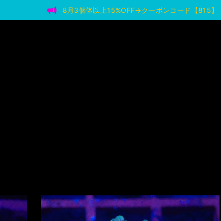
8月3個体以上15%OFF→クーポンコード【815】