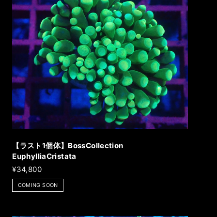
【ラスト1個体】BossCollection
EuphylliaCristata
¥34,800
COMING SOON