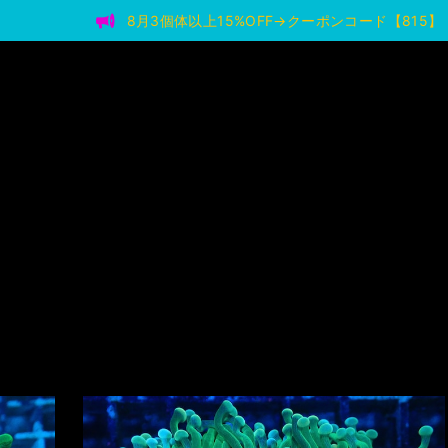
8月3個体以上15%OFF→クーポンコード【815】